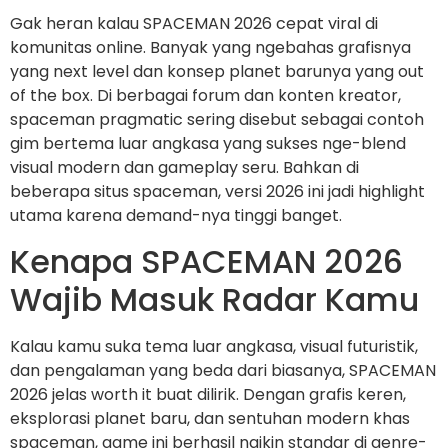
Gak heran kalau SPACEMAN 2026 cepat viral di
komunitas online. Banyak yang ngebahas grafisnya
yang next level dan konsep planet barunya yang out
of the box. Di berbagai forum dan konten kreator,
spaceman pragmatic sering disebut sebagai contoh
gim bertema luar angkasa yang sukses nge-blend
visual modern dan gameplay seru. Bahkan di
beberapa situs spaceman, versi 2026 ini jadi highlight
utama karena demand-nya tinggi banget.
Kenapa SPACEMAN 2026
Wajib Masuk Radar Kamu
Kalau kamu suka tema luar angkasa, visual futuristik,
dan pengalaman yang beda dari biasanya, SPACEMAN
2026 jelas worth it buat dilirik. Dengan grafis keren,
eksplorasi planet baru, dan sentuhan modern khas
spaceman, game ini berhasil naikin standar di genre-