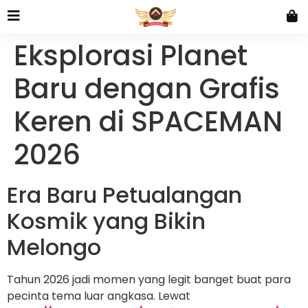
Eksplorasi Planet
Baru dengan Grafis
Keren di SPACEMAN
2026
Era Baru Petualangan
Kosmik yang Bikin
Melongo
Tahun 2026 jadi momen yang legit banget buat para
pecinta tema luar angkasa. Lewat