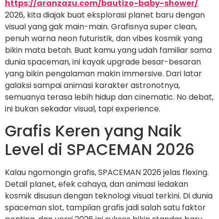
https://aranzazu.com/bautizo-baby-shower/
2026, kita diajak buat eksplorasi planet baru dengan
visual yang gak main-main. Grafisnya super clean,
penuh warna neon futuristik, dan vibes kosmik yang
bikin mata betah. Buat kamu yang udah familiar sama
dunia spaceman, ini kayak upgrade besar-besaran
yang bikin pengalaman makin immersive. Dari latar
galaksi sampai animasi karakter astronotnya,
semuanya terasa lebih hidup dan cinematic. No debat,
ini bukan sekadar visual, tapi experience.
Grafis Keren yang Naik
Level di SPACEMAN 2026
Kalau ngomongin grafis, SPACEMAN 2026 jelas flexing.
Detail planet, efek cahaya, dan animasi ledakan
kosmik disusun dengan teknologi visual terkini. Di dunia
spaceman slot, tampilan grafis jadi salah satu faktor