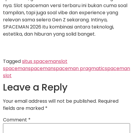
nya. Slot spaceman versi terbaru ini bukan cuma soal
tampilan, tapi juga soal vibe dan experience yang
relevan sama selera Gen Z sekarang. Intinya,
SPACEMAN 2026 itu kombinasi antara teknologi,
estetika, dan hiburan yang solid banget.
Tagged
situs spaceman
slot
spaceman
spaceman
spaceman pragmatic
spaceman
slot
Leave a Reply
Your email address will not be published.
Required
fields are marked
*
Comment
*