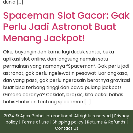
dunia […]
Spaceman Slot Gacor: Gak
Perlu Jadi Astronot Buat
Menang Jackpot!
Oke, bayangin deh kamu lagi duduk santai, buka
aplikasi slot online, dan langsung nemuin satu
permainan yang namanya “Spaceman”. Gak perlu jadi
astronot, gak perlu ngelewatin pesawat luar angkasa,
dan yang pasti, gak perlu ngerasain beratnya gravitasi
buat bisa terbang tinggi dan bawa pulang jackpot!
Gimana caranya? Cekidot, bro/sis, kita bakal bahas
habis-habisan tentang spaceman […]
2024 © Apex Global International. All rights reserved | Privacy
policy | Terms of use | Shipping policy | Returns & Refunds |
Contact Us