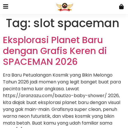
Tag:
slot spaceman
Eksplorasi Planet Baru
dengan Grafis Keren di
SPACEMAN 2026
Era Baru Petualangan Kosmik yang Bikin Melongo
Tahun 2026 jadi momen yang legit banget buat para
pecinta tema luar angkasa. Lewat
https://aranzazu.com/bautizo-baby-shower/ 2026,
kita diajak buat eksplorasi planet baru dengan visual
yang gak main-main. Grafisnya super clean, penuh
warna neon futuristik, dan vibes kosmik yang bikin
mata betah. Buat kamu yang udah familiar sama