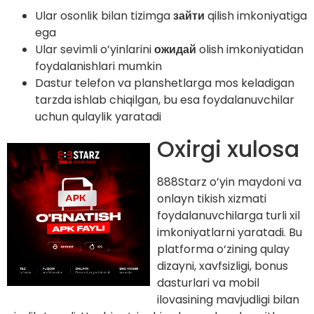
Ular osonlik bilan tizimga
зайти
qilish imkoniyatiga
ega
Ular sevimli o’yinlarini
ожидай
olish imkoniyatidan
foydalanishlari mumkin
Dastur telefon va planshetlarga mos keladigan
tarzda ishlab chiqilgan, bu esa foydalanuvchilar
uchun qulaylik yaratadi
Oxirgi xulosa
888Starz o’yin maydoni va
onlayn tikish xizmati
foydalanuvchilarga turli xil
imkoniyatlarni yaratadi. Bu
platforma o‘zining qulay
dizayni, xavfsizligi, bonus
dasturlari va mobil
ilovasining mavjudligi bilan