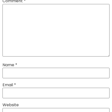
Comment
*
Name
*
Email
*
Website