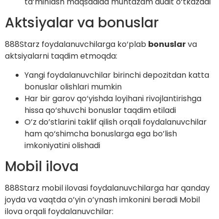
ta’minlash maqsadida muntazam audit o‘tkazadi
Aktsiyalar va bonuslar
888Starz foydalanuvchilarga ko‘plab
bonuslar
va
aktsiyalarni taqdim etmoqda:
Yangi foydalanuvchilar birinchi depozitdan katta
bonuslar olishlari mumkin
Har bir garov qo‘yishda loyihani rivojlantirishga
hissa qo‘shuvchi bonuslar taqdim etiladi
O’z do’stlarini taklif qilish orqali foydalanuvchilar
ham qo‘shimcha bonuslarga ega bo’lish
imkoniyatini olishadi
Mobil ilova
888Starz mobil ilovasi foydalanuvchilarga har qanday
joyda va vaqtda o’yin o’ynash imkonini beradi Mobil
ilova orqali foydalanuvchilar: