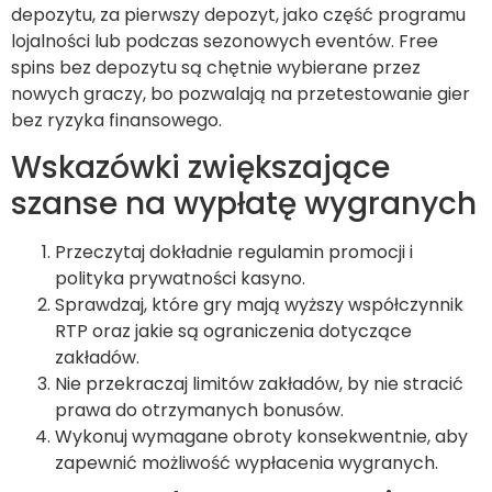
depozytu, za pierwszy depozyt, jako część programu
lojalności lub podczas sezonowych eventów. Free
spins bez depozytu są chętnie wybierane przez
nowych graczy, bo pozwalają na przetestowanie gier
bez ryzyka finansowego.
Wskazówki zwiększające
szanse na wypłatę wygranych
Przeczytaj dokładnie regulamin promocji i
polityka prywatności kasyno.
Sprawdzaj, które gry mają wyższy współczynnik
RTP oraz jakie są ograniczenia dotyczące
zakładów.
Nie przekraczaj limitów zakładów, by nie stracić
prawa do otrzymanych bonusów.
Wykonuj wymagane obroty konsekwentnie, aby
zapewnić możliwość wypłacenia wygranych.