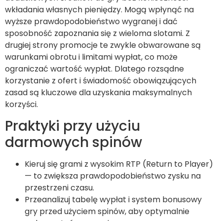
wkładania własnych pieniędzy. Mogą wpłynąć na
wyższe prawdopodobieństwo wygranej i dać
sposobność zapoznania się z wieloma slotami. Z
drugiej strony promocje te zwykle obwarowane są
warunkami obrotu i limitami wypłat, co może
ograniczać wartość wypłat. Dlatego rozsądne
korzystanie z ofert i świadomość obowiązujących
zasad są kluczowe dla uzyskania maksymalnych
korzyści.
Praktyki przy użyciu
darmowych spinów
Kieruj się grami z wysokim RTP (Return to Player)
— to zwiększa prawdopodobieństwo zysku na
przestrzeni czasu.
Przeanalizuj tabelę wypłat i system bonusowy
gry przed użyciem spinów, aby optymalnie