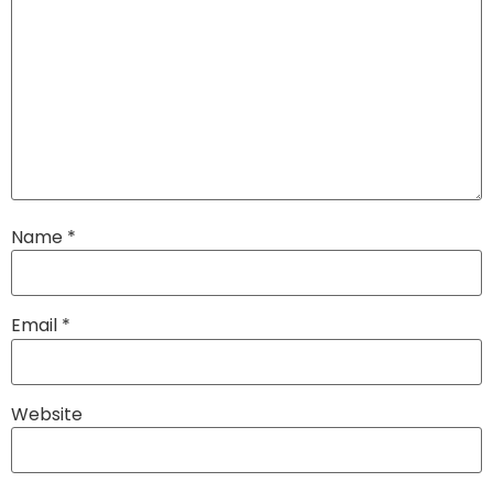
Name
*
Email
*
Website