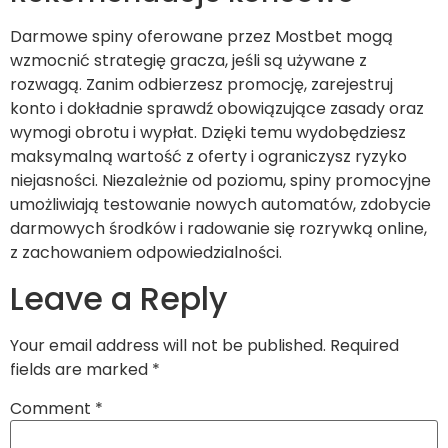
Darmowe spiny oferowane przez Mostbet mogą
wzmocnić strategię gracza, jeśli są używane z
rozwagą. Zanim odbierzesz promocję, zarejestruj
konto i dokładnie sprawdź obowiązujące zasady oraz
wymogi obrotu i wypłat. Dzięki temu wydobędziesz
maksymalną wartość z oferty i ograniczysz ryzyko
niejasności. Niezależnie od poziomu, spiny promocyjne
umożliwiają testowanie nowych automatów, zdobycie
darmowych środków i radowanie się rozrywką online,
z zachowaniem odpowiedzialności.
Leave a Reply
Your email address will not be published.
Required
fields are marked
*
Comment
*