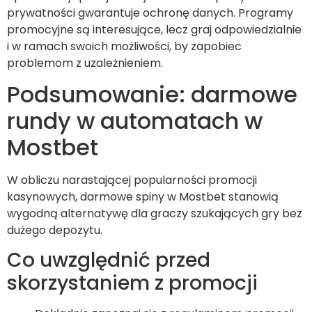
prywatności gwarantuje ochronę danych. Programy
promocyjne są interesujące, lecz graj odpowiedzialnie
i w ramach swoich możliwości, by zapobiec
problemom z uzależnieniem.
Podsumowanie: darmowe
rundy w automatach w
Mostbet
W obliczu narastającej popularności promocji
kasynowych, darmowe spiny w Mostbet stanowią
wygodną alternatywę dla graczy szukających gry bez
dużego depozytu.
Co uwzględnić przed
skorzystaniem z promocji