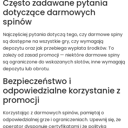
Często zadawane pytania
dotyczące darmowych
spinów
Najczęściej pytania dotyczą tego, czy darmowe spiny
są dostępne na wszystkie gry, czy wymagają
depozytu oraz jak przebiega wypłata środków. To
zależy od zasad promocji — niektóre darmowe spiny
są ograniczone do wskazanych slotów, inne wymagają
depozytu lub obrotu.
Bezpieczeństwo i
odpowiedzialne korzystanie z
promocji
Korzystając z darmowych spinów, pamiętaj o
odpowiedzialnej grze i ograniczeniach. Upewnij się, że
operator dysponuje certyfikatami i że polityka