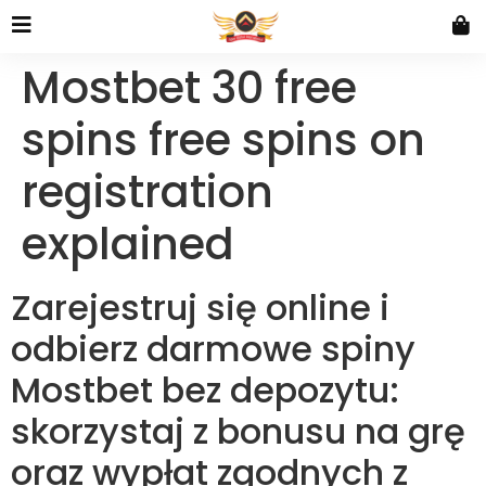
Mostbet 30 free
spins free spins on
registration
explained
Zarejestruj się online i
odbierz darmowe spiny
Mostbet bez depozytu:
skorzystaj z bonusu na grę
oraz wypłat zgodnych z