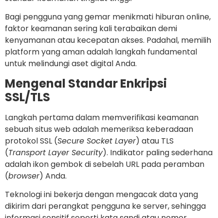
Bagi pengguna yang gemar menikmati hiburan online,
faktor keamanan sering kali terabaikan demi
kenyamanan atau kecepatan akses. Padahal, memilih
platform yang aman adalah langkah fundamental
untuk melindungi aset digital Anda.
Mengenal Standar Enkripsi
SSL/TLS
Langkah pertama dalam memverifikasi keamanan
sebuah situs web adalah memeriksa keberadaan
protokol SSL (
Secure Socket Layer
) atau TLS
(
Transport Layer Security
). Indikator paling sederhana
adalah ikon gembok di sebelah URL pada peramban
(
browser
) Anda.
Teknologi ini bekerja dengan mengacak data yang
dikirim dari perangkat pengguna ke server, sehingga
informasi sensitif seperti kata sandi atau nomor