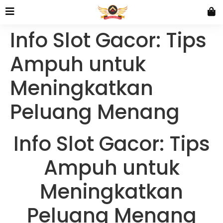
Info Slot Gacor: Tips
Ampuh untuk
Meningkatkan
Peluang Menang
Info Slot Gacor: Tips
Ampuh untuk
Meningkatkan
Peluang Menang