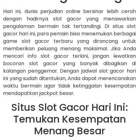
Hari ini, dunia perjudian online bersinar lebih cerah
dengan hadirnya slot gacor yang menawarkan
pengalaman bermain tak tertandingi. Di situs slot
gacor hari ini, para pemain bisa menemukan berbagai
game slot gacor terbaru yang dirancang untuk
memberikan peluang menang maksimal. Jika Anda
mencari info slot gacor terkini, jangan lewatkan
bocoran slot gacor yang banyak dibagikan di
kalangan penggemar. Dengan jadwal slot gacor hari
ini yang sudah ditentukan, Anda dapat merencanakan
waktu bermain agar tidak ketinggalan kesempatan
mendapatkan jackpot besar.
Situs Slot Gacor Hari Ini:
Temukan Kesempatan
Menang Besar