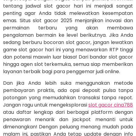
tentang jadwal slot gacor hari ini menjadi sangat
penting agar Anda tidak melewatkan kesempatan
emas. Situs slot gacor 2025 menjanjikan inovasi dan
permainan terbaru yang akan membawa
pengalaman bermain ke level berikutnya. Jika Anda
sedang berburu bocoran slot gacor, jangan lewatkan
game slot gacor hari ini yang menawarkan RTP tinggi
dan potensi maxwin luar biasa! Dari bandar slot gacor
hingga agen slot terkemuka, semua siap memberikan
layanan terbaik bagi para penggemar judi online.
Dan jika Anda lebih suka menggunakan metode
pembayaran praktis, ada opsi deposit pulsa tanpa
potongan yang memudahkan transaksi tanpa repot.
Jangan ragu untuk mengeksplorasi
slot gacor cina788
atau daftar lengkap dari berbagai platform dengan
penawaran menarik dan jackpot menanti untuk
dimenangkan! Dengan peluang menang mudah pada
malam ini, pastikan Anda tetap update dengan info