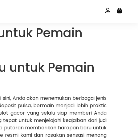
u untuk Pemain
aru untuk Pemain
Di sini, Anda akan menemukan berbagai jenis
eposit pulsa, bermain menjadi lebih praktis
slot gacor yang selalu siap memberi Anda
epat untuk menjelajahi keajaiban dari judi
tiap putaran memberikan harapan baru untuk
ine resmi kami dan rasakan sensasi menang