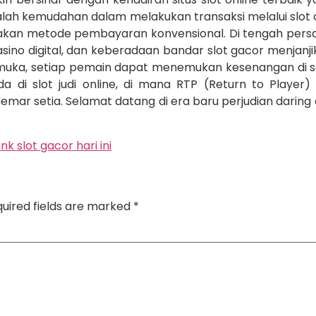
adalah kemudahan dalam melakukan transaksi melalui slot
an metode pembayaran konvensional. Di tengah persainga
sino digital, dan keberadaan bandar slot gacor menjan
muka, setiap pemain dapat menemukan kesenangan di seti
di slot judi online, di mana RTP (Return to Player)
setia. Selamat datang di era baru perjudian daring deng
link slot gacor hari ini
uired fields are marked
*