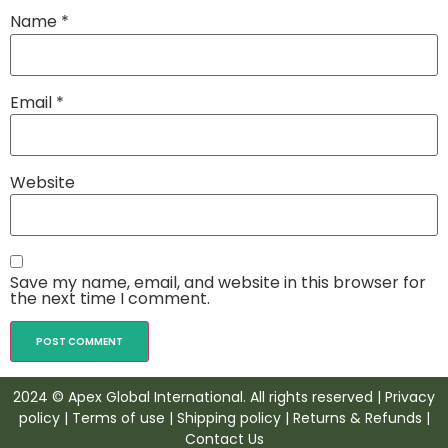
Name
*
Email
*
Website
Save my name, email, and website in this browser for
the next time I comment.
2024 © Apex Global International. All rights reserved | Privacy
policy | Terms of use | Shipping policy | Returns & Refunds |
Contact Us