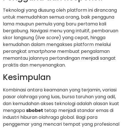
Teknologi yang diusung oleh platform ini dirancang
untuk memudahkan semua orang, baik pengguna
lama maupun pemula yang baru pertama kali
bergabung. Navigasi menu yang intuitif, pembaruan
skor langsung (
live score
) yang cepat, hingga
kemudahan dalam mengakses platform melalui
perangkat
smartphone
membuat pengalaman
memantau jalannya pertandingan menjadi sangat
praktis dan menyenangkan.
Kesimpulan
Kombinasi antara keamanan yang terjamin, variasi
pasar olahraga yang luas, bursa taruhan yang adil,
dan kemudahan akses teknologi adalah alasan kuat
mengapa
sbobet
tetap menjadi standar emas di
industri hiburan olahraga global. Bagi para
penggemar yang mencari tempat yang profesional