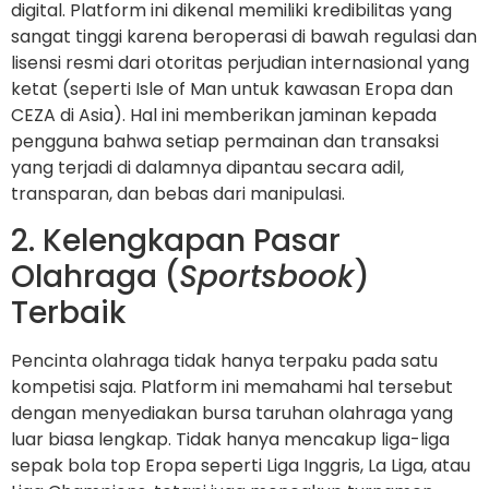
digital. Platform ini dikenal memiliki kredibilitas yang
sangat tinggi karena beroperasi di bawah regulasi dan
lisensi resmi dari otoritas perjudian internasional yang
ketat (seperti Isle of Man untuk kawasan Eropa dan
CEZA di Asia). Hal ini memberikan jaminan kepada
pengguna bahwa setiap permainan dan transaksi
yang terjadi di dalamnya dipantau secara adil,
transparan, dan bebas dari manipulasi.
2. Kelengkapan Pasar
Olahraga (
Sportsbook
)
Terbaik
Pencinta olahraga tidak hanya terpaku pada satu
kompetisi saja. Platform ini memahami hal tersebut
dengan menyediakan bursa taruhan olahraga yang
luar biasa lengkap. Tidak hanya mencakup liga-liga
sepak bola top Eropa seperti Liga Inggris, La Liga, atau