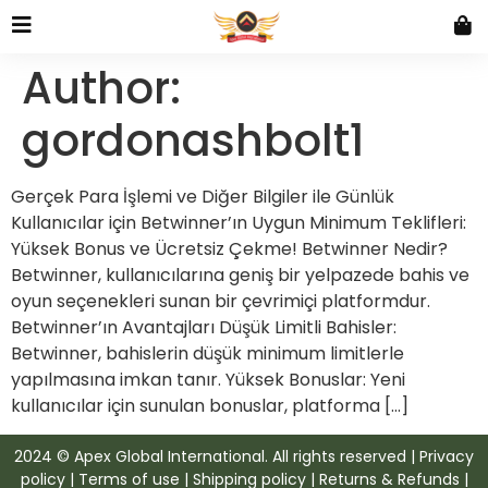
Author:
gordonashbolt1
Gerçek Para İşlemi ve Diğer Bilgiler ile Günlük
Kullanıcılar için Betwinner’ın Uygun Minimum Teklifleri:
Yüksek Bonus ve Ücretsiz Çekme! Betwinner Nedir?
Betwinner, kullanıcılarına geniş bir yelpazede bahis ve
oyun seçenekleri sunan bir çevrimiçi platformdur.
Betwinner’ın Avantajları Düşük Limitli Bahisler:
Betwinner, bahislerin düşük minimum limitlerle
yapılmasına imkan tanır. Yüksek Bonuslar: Yeni
kullanıcılar için sunulan bonuslar, platforma […]
2024 © Apex Global International. All rights reserved | Privacy
policy | Terms of use | Shipping policy | Returns & Refunds |